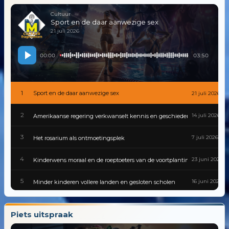
Cultuur
Sport en de daar aanwezige sex
21 juli 2026
00:00
03:50
1
Sport en de daar aanwezige sex
21 juli 2026
2
14 juli 2026
Amerikaanse regering verkwanselt kennis en geschiedenis
3
7 juli 2026
Het rosarium als ontmoetingsplek
4
23 juni 2026
Kinderwens moraal en de roeptoeters van de voortplantingspolitiek
5
16 juni 2026
Minder kinderen vollere landen en gesloten scholen
6
9 juni 2026
Gevaarlijke besmettingen zijn van alle tijden
Piets uitspraak
7
2 juni 2026
Cultuur van traditie tot tiktok in een wereld die nooit stilstaat