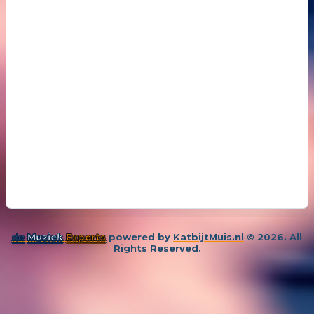
19
26 november 
Samenleving overspoeld met aparte bubbels
de
Muziek
Experts
powered by
KatbijtMuis.nl
© 2026. All
Rights Reserved.