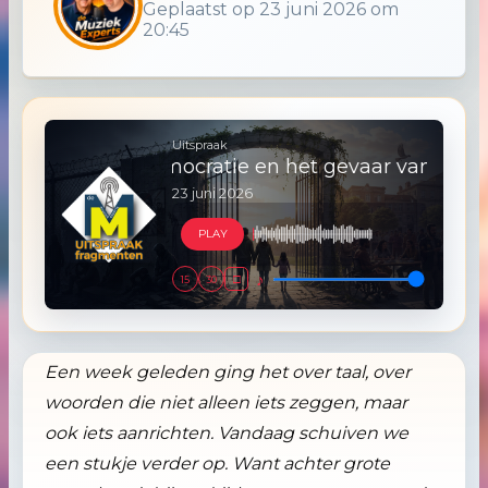
Geplaatst op 23 juni 2026 om
20:45
Uitspraak
uiting democratie en het gevaar van mensonwaardi
23 juni 2026
PLAY
♪
□
15
30
Een week geleden ging het over taal, over
woorden die niet alleen iets zeggen, maar
ook iets aanrichten. Vandaag schuiven we
een stukje verder op. Want achter grote