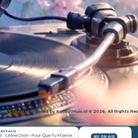
iek
Experts
powered by
KatbijtMuis.nl
© 2026. All Rights Re
GEDRAAID
9
Céline Dion - Pour Que Tu M'aimes Encore
NU ON AIR