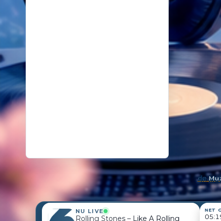
18
14 oktober 2025
De kunst van even niks
19
26 november 2024
Samenleving overspoeld met aparte bubbels
de
Muz
NET 
NU LIVE
05:1
Rolling Stones – Like A Rolling