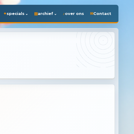
specials
archief
over ons
Contact