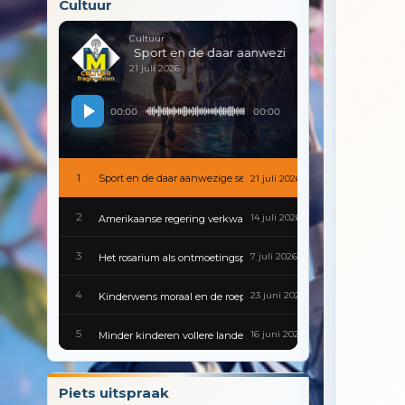
Cultuur
Cultuur
Sport en de daar aanwezige sex
21 juli 2026
00:00
00:00
1
Sport en de daar aanwezige sex
21 juli 2026
2
14 juli 2026
Amerikaanse regering verkwanselt kennis en geschiedenis
3
7 juli 2026
Het rosarium als ontmoetingsplek
4
23 juni 2026
Kinderwens moraal en de roeptoeters van de voortplantingspoli
5
16 juni 2026
Minder kinderen vollere landen en gesloten scholen
6
9 juni 2026
Gevaarlijke besmettingen zijn van alle tijden
Piets uitspraak