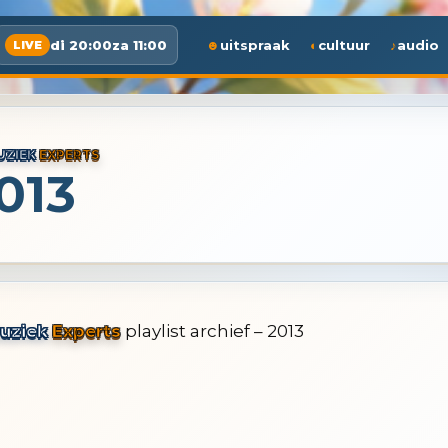
di 20:00
za 11:00
uitspraak
cultuur
audio
LIVE
UZIEK
EXPERTS
013
uziek
Experts
playlist archief – 2013