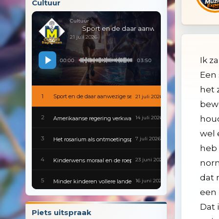
Cultuur
Cultuur
Sport en de daar aanwezige sex
21 juli 2026
Ik z
00:00
03:50
Een 
het 
1
Sport en de daar aanwezige sex
21 juli 2026
bewe
2
houd
14 juli 2026
Amerikaanse regering verkwanselt kennis en geschiedenis
wel 
3
7 juli 2026
Het rosarium als ontmoetingsplek
heb 
4
23 juni 2026
Kinderwens moraal en de roeptoeters van de voortplantingspoli
norm
dat 
5
16 juni 2026
Minder kinderen vollere landen en gesloten scholen
een 
6
9 juni 2026
Gevaarlijke besmettingen zijn van alle tijden
Dat 
Piets uitspraak