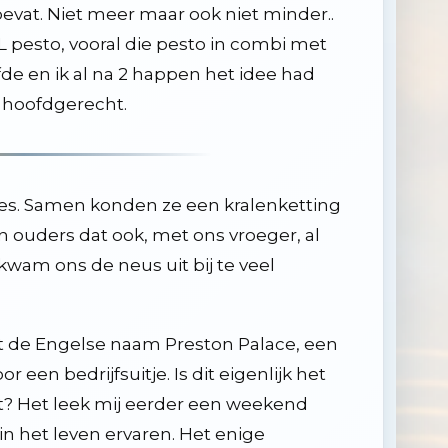
evat. Niet meer maar ook niet minder..
esto, vooral die pesto in combi met
fde en ik al na 2 happen het idee had
t hoofdgerecht.
pjes. Samen konden ze een kralenketting
 ouders dat ook, met ons vroeger, al
 kwam ons de neus uit bij te veel
t de Engelse naam Preston Palace, een
 een bedrijfsuitje. Is dit eigenlijk het
et? Het leek mij eerder een weekend
in het leven ervaren. Het enige