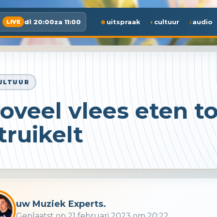
di 20:00
za 11:00
uitspraak
cultuur
audio
LIVE
ULTUUR
oveel vlees eten to
truikelt
uw Muziek Experts.
Geplaatst op 21 februari 2023 om 20:22