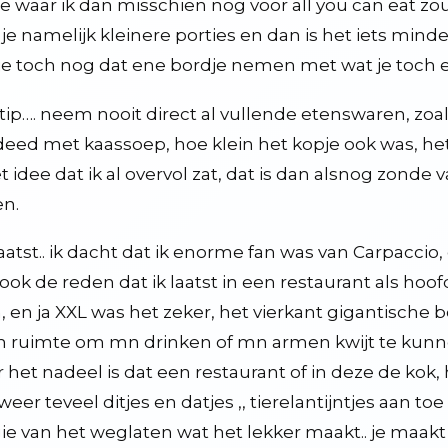
e waar ik dan misschien nog voor all you can eat zou 
g je namelijk kleinere porties en dan is het iets mind
je toch nog dat ene bordje nemen met wat je toch e
tip…. neem nooit direct al vullende etenswaren, zoals
deed met kaassoep, hoe klein het kopje ook was, h
et idee dat ik al overvol zat, dat is dan alsnog zonde 
n.
laatst.. ik dacht dat ik enorme fan was van Carpaccio,
mes, andere media en praatprogramma's
ook de reden dat ik laatst in een restaurant als h
iek
 en ja XXL was het zeker, het vierkant gigantische b
teeds modernere vormen van beelden
 ruimte om mn drinken of mn armen kwijt te kunnen
ders zijn
 het nadeel is dat een restaurant of in deze de kok
perige ontwikkeling
weer teveel ditjes en datjes ,, tierelantijntjes aan t
e van het weglaten wat het lekker maakt.. je maakt m