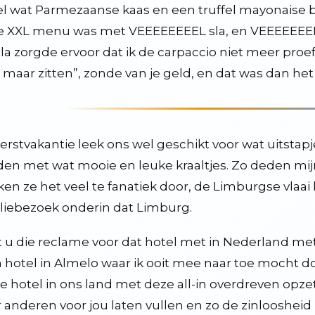
l wat Parmezaanse kaas en een truffel mayonaise b
 XXL menu was met VEEEEEEEEL sla, en VEEEEEEEL p
sla zorgde ervoor dat ik de carpaccio niet meer proe
t maar zitten”, zonde van je geld, en dat was dan he
it
erstvakantie leek ons wel geschikt voor wat uitsta
6
en met wat mooie en leuke kraaltjes. Zo deden mijn
kt
ken ze het veel te fanatiek door, de Limburgse vlaai
en blijven, ook en vooral in deze tijd
liebezoek onderin dat Limburg.
er wel wat van
 u die reclame voor dat hotel met in Nederland me
in hotel in Almelo waar ik ooit mee naar toe mocht door
sterijen door poetin zijn proefjes. wij moeten eens gaan terugproeven
e hotel in ons land met deze all-in overdreven opz
an goederen, zenders en spellen
 anderen voor jou laten vullen en zo de zinloosheid 