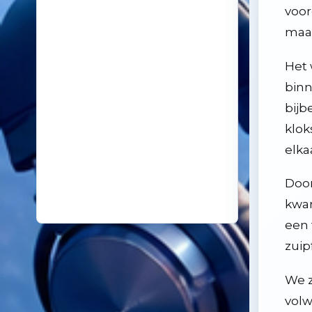
18
voor
14 oktober 2025
De kunst van even niks
maar
19
26 november 2024
Samenleving overspoeld met aparte bubbels
Het 
binn
bijb
klok
elka
Door
kwam
een 
zuipf
We z
volw