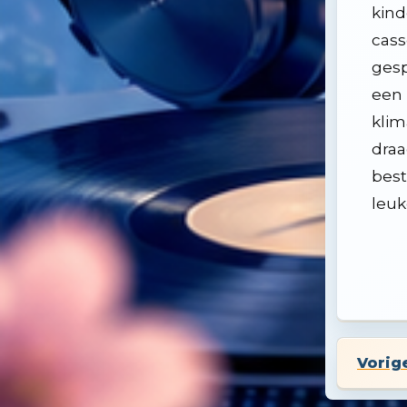
kind
cass
gesp
een 
klim
draa
best
leuk
Vorig