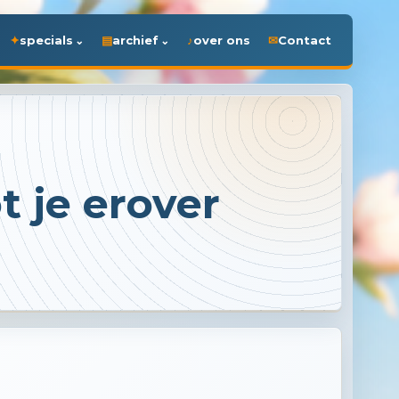
specials
archief
over ons
Contact
t je erover