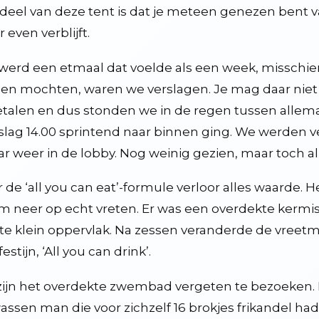
deel van deze tent is dat je meteen genezen bent 
 even verblijft.
werd een etmaal dat voelde als een week, misschie
en mochten, waren we verslagen. Je mag daar niet te
etalen en dus stonden we in de regen tussen allema
slag 14.00 sprintend naar binnen ging. We werden 
ar weer in de lobby. Nog weinig gezien, maar toch a
 de ‘all you can eat’-formule verloor alles waarde. H
 neer op echt vreten. Er was een overdekte kermis, 
te klein oppervlak. Na zessen veranderde de vreet
estijn, ‘All you can drink’.
ijn het overdekte zwembad vergeten te bezoeken. B
assen man die voor zichzelf 16 brokjes frikandel ha