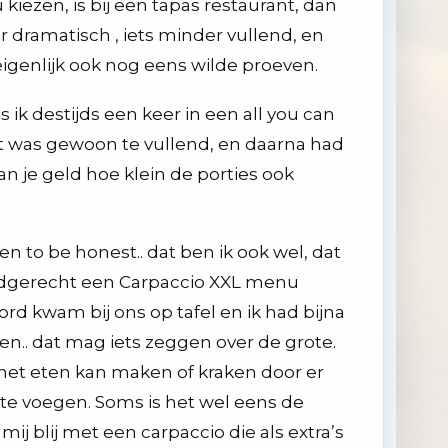
kiezen, is bij een tapas restaurant, dan
er dramatisch , iets minder vullend, en
igenlijk ook nog eens wilde proeven.
 ik destijds een keer in een all you can
et was gewoon te vullend, en daarna had
van je geld hoe klein de porties ook
 en to be honest.. dat ben ik ook wel, dat
oofdgerecht een Carpaccio XXL menu
ord kwam bij ons op tafel en ik had bijna
.. dat mag iets zeggen over de grote.
, het eten kan maken of kraken door er
oe te voegen. Soms is het wel eens de
ij blij met een carpaccio die als extra’s