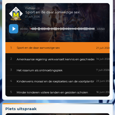
Cultuur
Sport en de daar aanwezige sex
21 juli 2026
00:00
03:50
1
Sport en de daar aanwezige sex
21 juli 2026
2
14 juli 2026
Amerikaanse regering verkwanselt kennis en geschiedenis
3
7 juli 2026
Het rosarium als ontmoetingsplek
4
23 juni 2026
Kinderwens moraal en de roeptoeters van de voortplantingspolitiek
5
16 juni 2026
Minder kinderen vollere landen en gesloten scholen
6
9 juni 2026
Gevaarlijke besmettingen zijn van alle tijden
Piets uitspraak
7
2 juni 2026
Cultuur van traditie tot tiktok in een wereld die nooit stilstaat