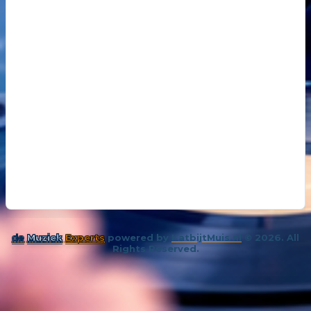
18
14 oktober 202
De kunst van even niks
19
26 november 
Samenleving overspoeld met aparte bubbels
de
Muziek
Experts
powered by
KatbijtMuis.nl
© 2026. All
Rights Reserved.