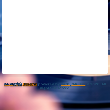
18
14 oktober 202
De kunst van even niks
19
26 november 
Samenleving overspoeld met aparte bubbels
de
Muziek
Experts
powered by
KatbijtMuis.nl
© 2026. All
Rights Reserved.