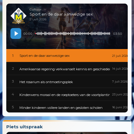
Cultuur
Sport en de daar aanwezige sex
21 juli 2026
00:00
03:50
1
Sport en de daar aanwezige sex
21 juli 2026
2
14 juli 2026
Amerikaanse regering verkwanselt kennis en geschiedenis
3
7 juli 2026
Het rosarium als ontmoetingsplek
4
23 juni 2026
Kinderwens moraal en de roeptoeters van de voortplantingspolitiek
5
16 juni 2026
Minder kinderen vollere landen en gesloten scholen
6
9 juni 2026
Gevaarlijke besmettingen zijn van alle tijden
Piets uitspraak
7
2 juni 2026
Cultuur van traditie tot tiktok in een wereld die nooit stilstaat