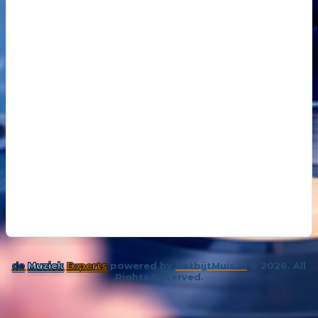
18
14 oktober 202
De kunst van even niks
19
26 november 
Samenleving overspoeld met aparte bubbels
de
Muziek
Experts
powered by
KatbijtMuis.nl
© 2026. All
Rights Reserved.