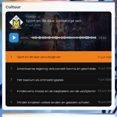
Cultuur
Cultuur
Sport en de daar aanwezige sex
21 juli 2026
00:00
03:50
1
Sport en de daar aanwezige sex
21 juli 2026
2
14 juli 2026
Amerikaanse regering verkwanselt kennis en geschiedenis
3
7 juli 2026
Het rosarium als ontmoetingsplek
4
23 juni 2026
Kinderwens moraal en de roeptoeters van de voortplantingspolitiek
5
16 juni 2026
Minder kinderen vollere landen en gesloten scholen
6
9 juni 2026
Gevaarlijke besmettingen zijn van alle tijden