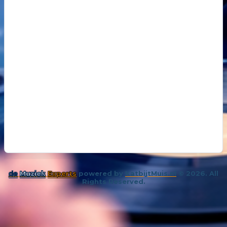
18
14 oktober 202
De kunst van even niks
19
26 november 
Samenleving overspoeld met aparte bubbels
de
Muziek
Experts
powered by
KatbijtMuis.nl
© 2026. All
Rights Reserved.