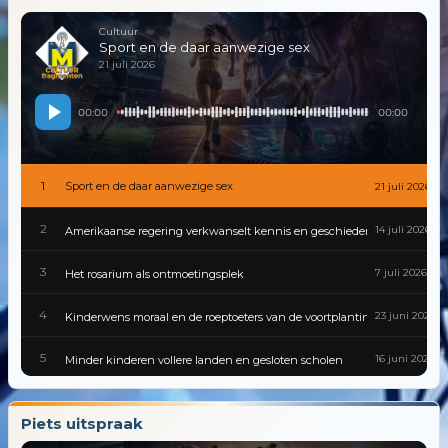
Cultuur
Sport en de daar aanwezige sex
21 juli 2026
00:00
00:00
1
Sport en de daar aanwezige sex
21 juli 2026
2
14 juli 2026
Amerikaanse regering verkwanselt kennis en geschiedenis
3
7 juli 2026
Het rosarium als ontmoetingsplek
4
23 juni 2026
Kinderwens moraal en de roeptoeters van de voortplantingspolitiek
5
16 juni 2026
Minder kinderen vollere landen en gesloten scholen
6
9 juni 2026
Gevaarlijke besmettingen zijn van alle tijden
Piets uitspraak
7
2 juni 2026
Cultuur van traditie tot tiktok in een wereld die nooit stilstaat