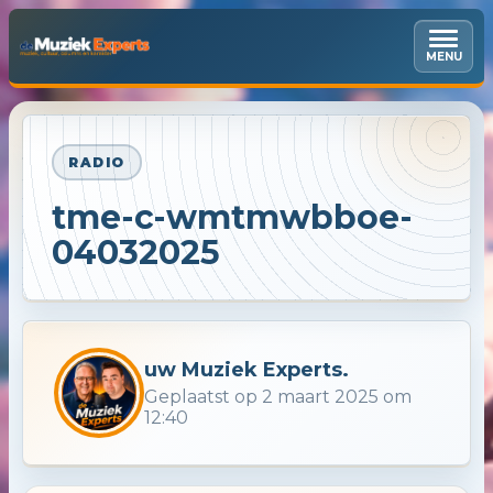
MENU
RADIO
tme-c-wmtmwbboe-
04032025
uw Muziek Experts.
Geplaatst op 2 maart 2025 om
12:40