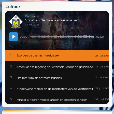
Cultuur
Cultuur
Sport en de daar aanwezige sex
21 juli 2026
00:00
03:50
1
Sport en de daar aanwezige sex
21 juli 2026
2
14 juli 2026
Amerikaanse regering verkwanselt kennis en geschiedenis
3
7 juli 2026
Het rosarium als ontmoetingsplek
4
23 juni 2026
Kinderwens moraal en de roeptoeters van de voortplantingspolitiek
5
16 juni 2026
Minder kinderen vollere landen en gesloten scholen
6
9 juni 2026
Gevaarlijke besmettingen zijn van alle tijden