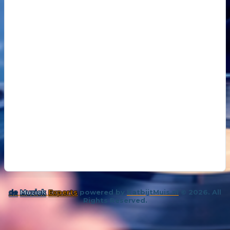
18
14 oktober 202
De kunst van even niks
19
26 november 
Samenleving overspoeld met aparte bubbels
de
Muziek
Experts
powered by
KatbijtMuis.nl
© 2026. All
Rights Reserved.