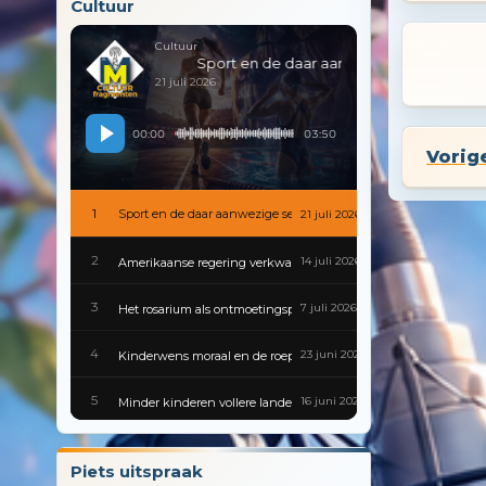
Cultuur
Cultuur
Sport en de daar aanwezige sex
21 juli 2026
00:00
03:50
Vorig
1
Sport en de daar aanwezige sex
21 juli 2026
2
14 juli 2026
Amerikaanse regering verkwanselt kennis en geschiedenis
3
7 juli 2026
Het rosarium als ontmoetingsplek
4
23 juni 2026
Kinderwens moraal en de roeptoeters van de voortplantingspoli
5
16 juni 2026
Minder kinderen vollere landen en gesloten scholen
6
9 juni 2026
Gevaarlijke besmettingen zijn van alle tijden
Piets uitspraak