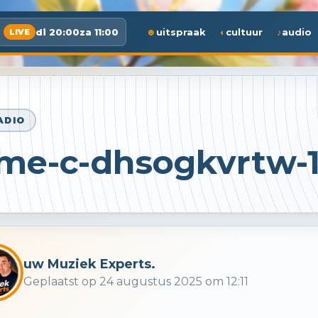
di 20:00
za 11:00
uitspraak
cultuur
audio
LIVE
ADIO
me-c-dhsogkvrtw-
uw Muziek Experts.
Geplaatst op 24 augustus 2025 om 12:11