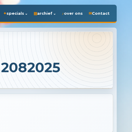
specials
archief
over ons
Contact
12082025