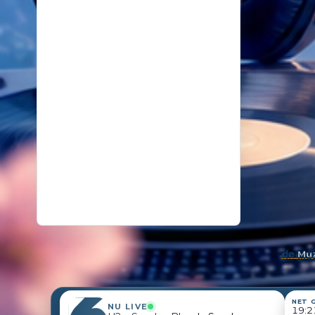
18
14 oktober 2025
De kunst van even niks
19
26 november 2024
Samenleving overspoeld met aparte bubbels
de
Muz
NET 
NU LIVE
19:2