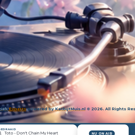
iek
Experts
powered by
KatbijtMuis.nl
© 2026. All Rights Re
GEDRAAID
1
Toto - Don't Chain My Heart
NU ON AIR