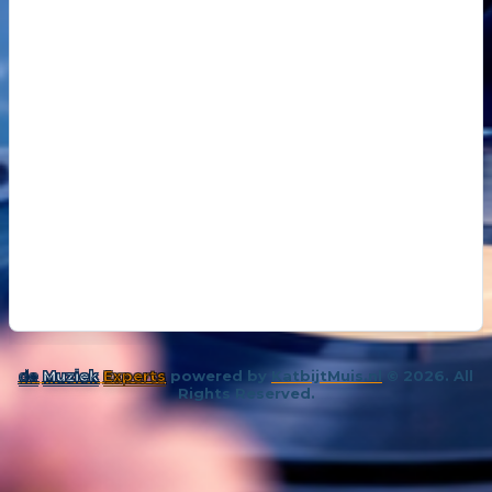
18
14 oktober 202
De kunst van even niks
19
26 november 
Samenleving overspoeld met aparte bubbels
de
Muziek
Experts
powered by
KatbijtMuis.nl
© 2026. All
Rights Reserved.