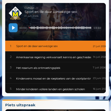
Cultuur
Sport en de daar aanwezige sex
21 juli 2026
00:00
03:50
1
Sport en de daar aanwezige sex
21 juli 2026
2
14 juli 2026
Amerikaanse regering verkwanselt kennis en geschiedenis
3
7 juli 2026
Het rosarium als ontmoetingsplek
4
23 juni 2026
Kinderwens moraal en de roeptoeters van de voortplantingspolitiek
5
16 juni 2026
Minder kinderen vollere landen en gesloten scholen
6
9 juni 2026
Gevaarlijke besmettingen zijn van alle tijden
Piets uitspraak
7
2 juni 2026
Cultuur van traditie tot tiktok in een wereld die nooit stilstaat