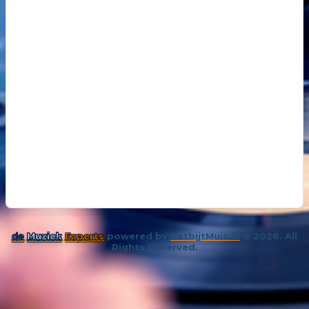
18
14 oktober 202
De kunst van even niks
19
26 november 
Samenleving overspoeld met aparte bubbels
de
Muziek
Experts
powered by
KatbijtMuis.nl
© 2026. All
Rights Reserved.