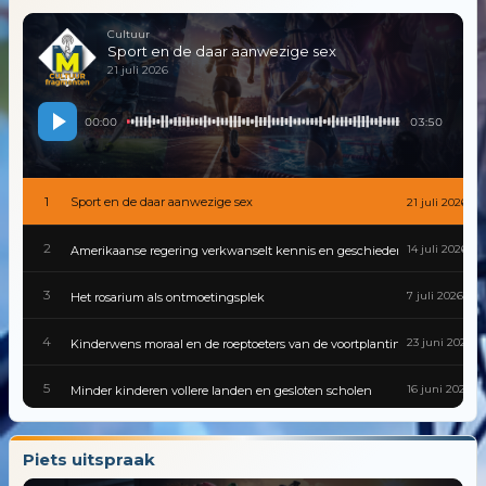
Cultuur
Sport en de daar aanwezige sex
21 juli 2026
00:00
03:50
1
Sport en de daar aanwezige sex
21 juli 2026
2
14 juli 2026
Amerikaanse regering verkwanselt kennis en geschiedenis
3
7 juli 2026
Het rosarium als ontmoetingsplek
4
23 juni 2026
Kinderwens moraal en de roeptoeters van de voortplantingspolitiek
5
16 juni 2026
Minder kinderen vollere landen en gesloten scholen
6
9 juni 2026
Gevaarlijke besmettingen zijn van alle tijden
Piets uitspraak
7
2 juni 2026
Cultuur van traditie tot tiktok in een wereld die nooit stilstaat