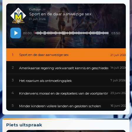
Cultuur
Sport en de daar aanwezige sex
21 juli 2026
00:00
03:50
1
Sport en de daar aanwezige sex
21 juli 2026
2
14 juli 2026
Amerikaanse regering verkwanselt kennis en geschiedenis
3
7 juli 2026
Het rosarium als ontmoetingsplek
4
23 juni 2026
Kinderwens moraal en de roeptoeters van de voortplantingspolitiek
5
16 juni 2026
Minder kinderen vollere landen en gesloten scholen
6
9 juni 2026
Gevaarlijke besmettingen zijn van alle tijden
Piets uitspraak
7
2 juni 2026
Cultuur van traditie tot tiktok in een wereld die nooit stilstaat