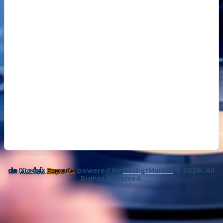
18
14 oktober 202
De kunst van even niks
19
26 november 
Samenleving overspoeld met aparte bubbels
de
Muziek
Experts
powered by
KatbijtMuis.nl
© 2026. All
Rights Reserved.