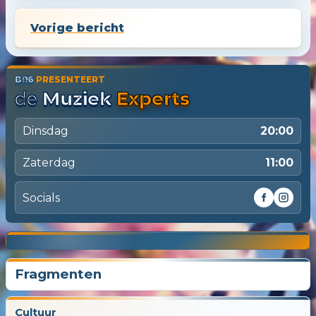
Vorige bericht
BR6
PRESENTEERT
de
Muziek
Experts
Dinsdag
20:00
Zaterdag
11:00
Socials
Nog
02
08
45
00
10
12
11
2
3
4
6
7
8
9
5
1
Dagen
Uren
Minuten
Seconden
tot De Muziek Experts live gaan
Fragmenten
Cultuur