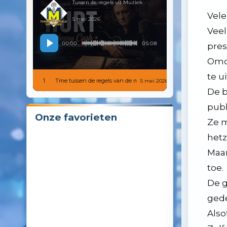
Tussen de regels v/d Muziek
Tme tussen de regels van d
Vele
8
18
19 mei 2026
Vervang niet uw uiterlijk maar uw innerlijk
14 oktober 2025
De stoelen van het evertshuis
5 mei 2026
Veel
9
19
5 mei 2026
De uiteengevallen ooit verenigde naties
2 september 2025
De stille letters..
00:00
05:08
pres
10
20
21 april 2026
Omda
De wereld heeft teveel mensen en te weinig energie
12 augustus 2025
De haagse snaren virtuoos george kooijmans, van rif tot wereldh
te u
1
Tme tussen de regels van de muziek 001
11
5 mei 2026
21
14 april 2026
In the afterglow after trumps show
26 november 2024
Evertshuis ons huis, kent u die uitdrukking
De b
12
17 maart 2026
De nederlandse politieke molen start weer eens opnieuw in 202
publi
Onze favorieten
Ze m
13
3 maart 2026
Ritme in de muziek zorgt voor een soort taalgeluid dat aanspree
hetz
14
10 februari 2026
Leven en laten leven zou een leidraad voor de mens moeten zijn, 
Maar
toe.
15
27 januari 2026
Het nieuwe jaar is op gang met veel van hetzelfde, maar maak 
De g
16
13 januari 2026
Drones die spioneren en balonnen met smokkel sigaretten. de pe
gede
17
Also
6 januari 2026
De overspoeling van de consument door nu teveel aanbieders v