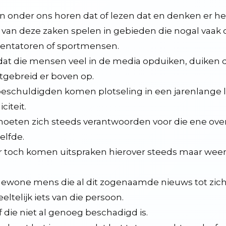
e muziek 001
n onder ons horen dat of lezen dat en denken er he
 van deze zaken spelen in gebieden die nogal vaak 
entatoren of sportmensen.
t die mensen veel in de media opduiken, duiken de
it
itgebreid er boven op.
eschuldigden komen plotseling in een jarenlange l
6
citeit.
oeten zich steeds verantwoorden voor die ene ove
kt
elfde.
en blijven, ook en vooral in deze tijd
 toch komen uitspraken hierover steeds maar weer op 
er wel wat van
ewone mens die al dit zogenaamde nieuws tot zic
sterijen door poetin zijn proefjes. wij moeten eens gaan terugproeven
eltelijk iets van die persoon.
f die niet al genoeg beschadigd is.
an goederen, zenders en spellen