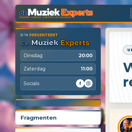
BR6
PRESENTEERT
de
Muziek
Experts
U
Dinsdag
20:00
W
Zaterdag
11:00
r
Socials
Nog
01
08
54
43
10
12
11
2
3
4
6
7
8
9
5
1
Dagen
Uren
Minuten
Seconden
tot De Muziek Experts live gaan
Fragmenten