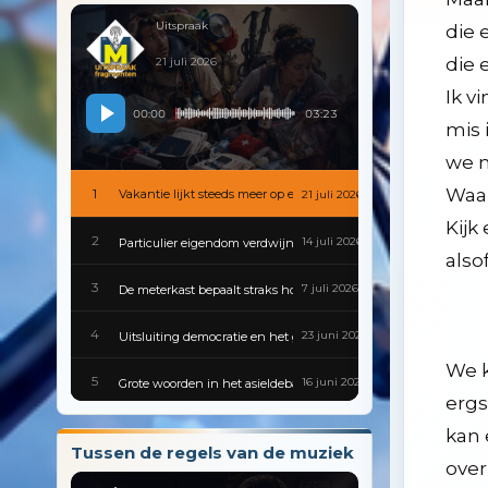
7
2 juni 2026
Cultuur van traditie tot tiktok in een wereld die nooit stilstaat
Uitspraak
die 
Vakantie lijkt steeds meer op
8
19 mei 2026
De invloed van de maan op de aarde is gelukkig stabiel
die 
21 juli 2026
Ik v
9
5 mei 2026
De boekenweek is weer voorbij maar niet voor piet
00:00
03:23
mis 
10
21 april 2026
Naast het evertshuis kent bodegraven nog een podium, de zon
we m
Waar
1
Vakantie lijkt steeds meer op een survivaloefening
11
21 juli 2026
14 april 2026
Televisie nog van deze tijd, of nog maar een van de vele media
Kijk
2
12
14 juli 2026
Particulier eigendom verdwijnt in de internettrechter
17 maart 2026
Onze eigen gemeenteraadsverkiezingen ; lood om oud ijzer
also
3
13
7 juli 2026
De meterkast bepaalt straks hoe het dorp groeit
3 maart 2026
De reisbureaus zijn in deze tijd niet weg te branden uit recla
4
14
23 juni 2026
Uitsluiting democratie en het gevaar van mensonwaardige polit
10 februari 2026
Schilder piet mondriaan als voorbeeld van een evolutie naar s
We k
5
15
16 juni 2026
Grote woorden in het asieldebat en de vraag wie echte nederlan
27 januari 2026
Geniet wat meer van live muziek, tot zelfs in het theater kan dit
ergs
6
16
9 juni 2026
Feministes trekken op met defend netherlands klopt dit wel
13 januari 2026
Bouwen in bodegraven wel in gang, maar met een nog wel stro
kan 
Tussen de regels van de muziek
over
7
17
2 juni 2026
Sociaal zijn precies waar het wordt verwacht
6 januari 2026
De top 2000 is eigenlijk te klein geworden