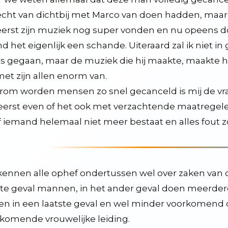
echt van dichtbij met Marco van doen hadden, maa
 een survivaloefening
eerst zijn muziek nog super vonden en nu opeens d
ind het eigenlijk een schande. Uiteraard zal ik niet 
is gegaan, maar de muziek die hij maakte, maakte h
et zijn allen enorm van.
om worden mensen zo snel gecanceld is mij de vr
 eerst even of het ook met verzachtende maatregelen
f iemand helemaal niet meer bestaat en alles fout 
mes, andere media en praatprogramma's
iek
teeds modernere vormen van beelden
ennen alle ophef ondertussen wel over zaken van 
ders zijn
te geval mannen, in het ander geval doen meerdere
perige ontwikkeling
en in een laatste geval en wel minder voorkomend 
komende vrouwelijke leiding.