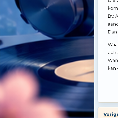
Die 
kome
Bv. 
aang
Dan 
Waar
echt
Want
kan 
Vorig