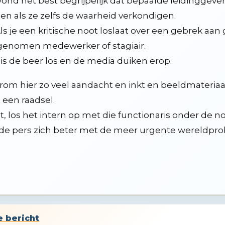
vond het best begrijpelijk dat bepaalde leidingge
n als ze zelfs de waarheid verkondigen.
Als je een kritische noot loslaat over een gebrek aan
enomen medewerker of stagiair.
is de beer los en de media duiken erop.
om hier zo veel aandacht en inkt en beeldmateriaa
 een raadsel.
, los het intern op met die functionaris onder de
de pers zich beter met de meer urgente wereldpr
e bericht