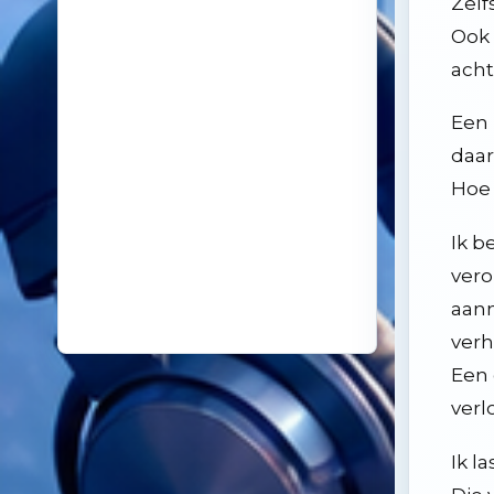
Zelf
18
14 oktober 2025
De kunst van even niks
Ook 
19
26 november 2024
Samenleving overspoeld met aparte bubbels
acht
Een 
daar
Hoe 
Ik b
vero
aanm
verh
Een 
verlo
Ik l