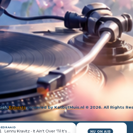
iek
Experts
powered by
KatbijtMuis.nl
© 2026. All Rights Re
GEDRAAID
1
Lenny Kravitz - It Ain't Over 'Til It's Over
NU ON AIR