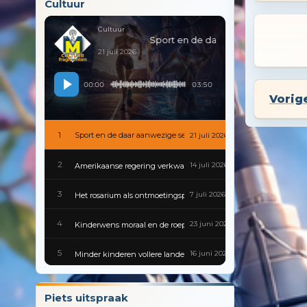
Cultuur
Cultuur
Sport en de daar aanwezige sex
21 juli 2026
00:00
03:50
Vorig
1
Sport en de daar aanwezige sex
21 juli 2026
2
14 juli 2026
Amerikaanse regering verkwanselt kennis en geschiedenis
3
7 juli 2026
Het rosarium als ontmoetingsplek
4
23 juni 2026
Kinderwens moraal en de roeptoeters van de voortplantingspoli
5
16 juni 2026
Minder kinderen vollere landen en gesloten scholen
6
9 juni 2026
Gevaarlijke besmettingen zijn van alle tijden
Piets uitspraak