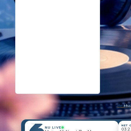
18
14 oktober 2025
De kunst van even niks
19
26 november 2024
Samenleving overspoeld met aparte bubbels
de
Muz
NET 
NU LIVE
03:2