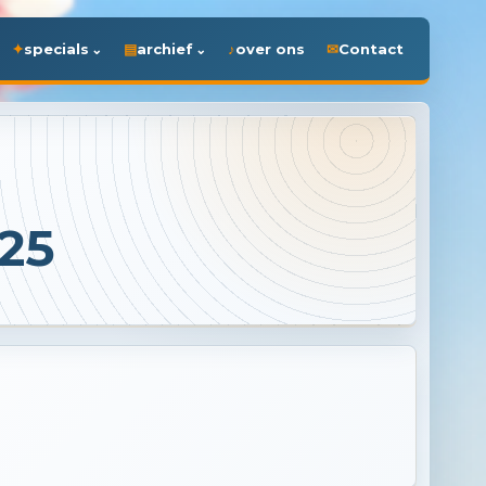
specials
archief
over ons
Contact
25