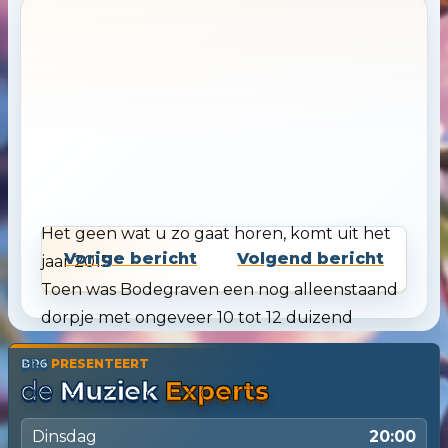
Het geen wat u zo gaat horen, komt uit het
Vorige bericht
Volgend bericht
jaar 2015
Toen was Bodegraven een nog alleenstaand
dorpje met ongeveer 10 tot 12 duizend
inwoners, en waar de grenzen stonden
BR6
PRESENTEERT
getekend bij elk uiteinde van Bodegraven
de
Muziek
Experts
dat te vinden was, en dat zijn er nog al wat.
Dinsdag
20:00
Het voordeel van Bodegraven is, als je er aan