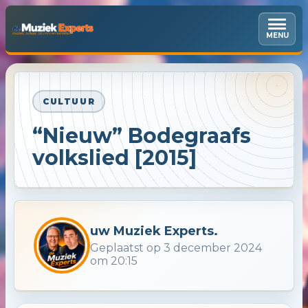
MENU
CULTUUR
“Nieuw” Bodegraafs
volkslied [2015]
uw Muziek Experts.
Geplaatst op 3 december 2024
om 20:15