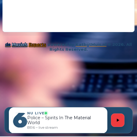
Het moet wel gaan lopen heel rare
Om niet te komen tot een nieuw welvaren
Download de tekst als PDF
de
Muziek
Experts
powered by
KatbijtMuis.nl
© 2026. All
Rights Reserved.
NU LIVE
Police – Spirits In The Material
World
BR6 – live stream