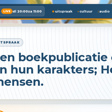
di 20:00
za 11:00
uitspraak
cultuur
audio
LIVE
ITSPRAAK
en boekpublicatie
n hun karakters; He
ensen.