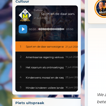
Cultuur
Cultuur
Sport en de daar aanwezige sex
21 juli 2026
00:00
03:50
1
Sport en de daar aanwezige sex
21 juli 2026
2
14 juli 2026
Amerikaanse regering verkwanselt kennis en geschiedenis
3
7 juli 2026
Het rosarium als ontmoetingsplek
4
23 juni 2026
Kinderwens moraal en de roeptoeters van de voortplantingspoli
5
16 juni 2026
Minder kinderen vollere landen en gesloten scholen
We z
6
9 juni 2026
Gevaarlijke besmettingen zijn van alle tijden
bete
Piets uitspraak