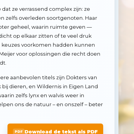
dat ze verrassend complex zijn: ze
 zelfs overleden soortgenoten. Haar
roter geheel, waarin ruimte geven —
dicht op elkaar zitten of te veel druk
te keuzes voorkomen hadden kunnen
 Meijer voor oplossingen die recht doen
dt.
re aanbevolen titels zijn Dokters van
bij dieren, en Wildernis in Eigen Land
rin zelfs lynx en walvis weer in
en ons de natuur – en onszelf – beter
Download de tekst als PDF