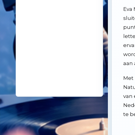
18
14 oktober 2025
De kunst van even niks
Eva 
19
26 november 2024
slui
Samenleving overspoeld met aparte bubbels
punt
lett
erva
word
aan 
Met 
Natu
van 
Nede
te b