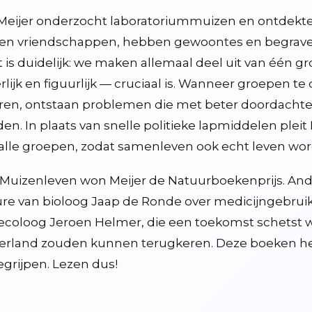
Meijer onderzocht laboratoriummuizen en ontdekte 
ten vriendschappen, hebben gewoontes en begraven
 is duidelijk: we maken allemaal deel uit van één g
erlijk en figuurlijk — cruciaal is. Wanneer groepen te 
ren, ontstaan problemen die met beter doordach
en. In plaats van snelle politieke lapmiddelen pleit
alle groepen, zodat samenleven ook echt leven wor
Muizenleven won Meijer de Natuurboekenprijs. Ande
re van bioloog Jaap de Ronde over medicijngebruik 
ecoloog Jeroen Helmer, die een toekomst schetst waa
rland zouden kunnen terugkeren. Deze boeken help
egrijpen. Lezen dus!