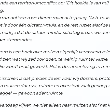
nde een territoriumconflict op: “Dit hoekje is van mij
g.
 romantiseren we dieren maar al te graag. “Ach, muisjes 
t is door één dictator-muis, en de rest ruziet alsof z
merk je dat de natuur minder schattig is dan we de
er stemrondes.
om is een boek over muizen eigenlijk verrassend rele
 zien wat wij zelf ook doen: te weinig ruimte? Ruzie.
mes, andere media en praatprogramma's
Die wordt eruit gewerkt. Het is de samenleving in mi
iek
teeds modernere vormen van beelden
isschien is dat precies de les: waar wij dossiers, p
n muizen dat rust, ruimte en overzicht vaak genoeg 
ders zijn
teggel — gewoon ademruimte.
perige ontwikkeling
vandaag kijken we niet alleen naar muizen alsof het kl