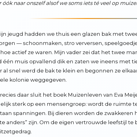
 óók naar onszelf alsof we soms iets té veel op muizen
ijn jeugd hadden we thuis een glazen bak met twe
it
orgen — schoonmaken, stro verversen, speelgoedj
 hoe actief ze waren. Mijn vader zei dat het twee 
 één muis opvallend dik en zaten we ineens met tien
6
 al snel werd de bak te klein en begonnen ze elkaar t
kt
ele kolonie weggegeven.
en blijven, ook en vooral in deze tijd
recies daar sluit het boek Muizenleven van Eva Meij
er wel wat van
lijk sterk op een mensengroep: wordt de ruimte te 
taan spanningen. Bij dieren worden de zwakkeren 
sterijen door poetin zijn proefjes. wij moeten eens gaan terugproeven
“te anders” zijn. Om de eigen vertrouwde leefstijl t
an goederen, zenders en spellen
itzetgedrag.