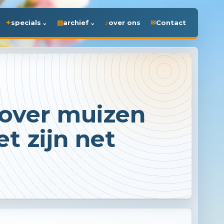
specials
archief
over ons
Contact
 over muizen
t zijn net