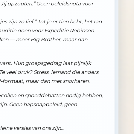
. Jij opzouten.” Geen beleidsnota voor
zijn zo lief.” Tot je er tien hebt, het rad
e auditie doen voor Expeditie Robinson.
nken — meer Big Brother, maar dan
vant. Hun groepsgedrag laat pijnlijk
 Te veel druk? Stress. Iemand die anders
ni-formaat, maar dan met snorharen.
rotocollen en spoeddebatten nodig hebben,
zijn. Geen hapsnapbeleid, geen
eine versies van ons zijn…