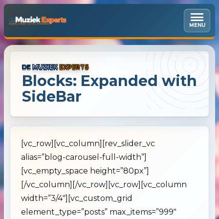
MENU
DE
MUZIEK
EXPERTS
Blocks: Expanded with
SideBar
[vc_row][vc_column][rev_slider_vc
alias=”blog-carousel-full-width”]
[vc_empty_space height=”80px”]
[/vc_column][/vc_row][vc_row][vc_column
width=”3/4″][vc_custom_grid
element_type=”posts” max_items=”999″