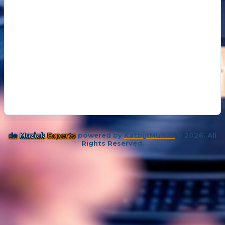
de
Muziek
Experts
powered by
KatbijtMuis.nl
© 2026. All
Rights Reserved.