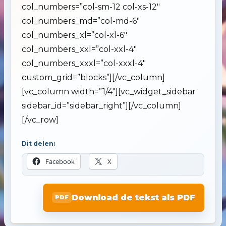
col_numbers=”col-sm-12 col-xs-12″
col_numbers_md=”col-md-6″
col_numbers_xl=”col-xl-6″
col_numbers_xxl=”col-xxl-4″
col_numbers_xxxl=”col-xxxl-4″
custom_grid=”blocks”][/vc_column]
[vc_column width=”1/4″][vc_widget_sidebar
sidebar_id=”sidebar_right”][/vc_column]
[/vc_row]
Dit delen:
Facebook
X
Download de tekst als PDF