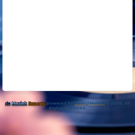
18
14 oktober 202
De kunst van even niks
19
26 november 
Samenleving overspoeld met aparte bubbels
de
Muziek
Experts
powered by
KatbijtMuis.nl
© 2026. All
Rights Reserved.