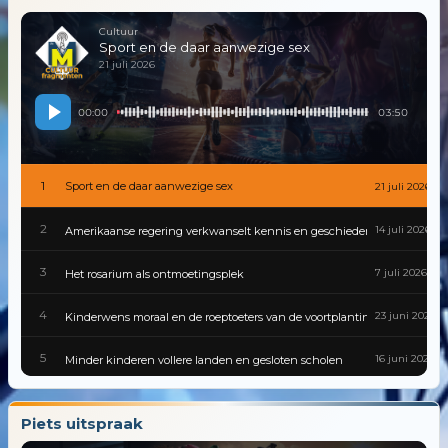
Cultuur
Sport en de daar aanwezige sex
21 juli 2026
00:00
03:50
1
Sport en de daar aanwezige sex
21 juli 2026
2
14 juli 2026
Amerikaanse regering verkwanselt kennis en geschiedenis
3
7 juli 2026
Het rosarium als ontmoetingsplek
4
23 juni 2026
Kinderwens moraal en de roeptoeters van de voortplantingspolitiek
5
16 juni 2026
Minder kinderen vollere landen en gesloten scholen
6
9 juni 2026
Gevaarlijke besmettingen zijn van alle tijden
Piets uitspraak
7
2 juni 2026
Cultuur van traditie tot tiktok in een wereld die nooit stilstaat