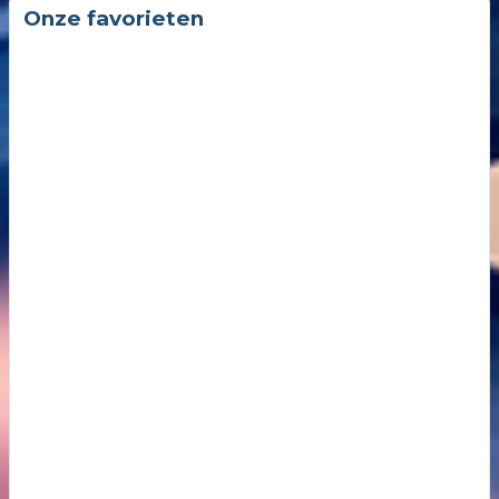
Onze favorieten
13
3 maart 2026
Ritme in de muziek zorgt voor een soort taalgeluid dat aanspreekt
14
10 februari 20
Leven en laten leven zou een leidraad voor de mens moeten zijn, en blijv
15
27 januari 202
Het nieuwe jaar is op gang met veel van hetzelfde, maar maak er wel w
16
13 januari 202
Drones die spioneren en balonnen met smokkel sigaretten. de pesterijen
17
6 januari 2026
De overspoeling van de consument door nu teveel aanbieders van goede
18
14 oktober 202
De kunst van even niks
19
26 november 
Samenleving overspoeld met aparte bubbels