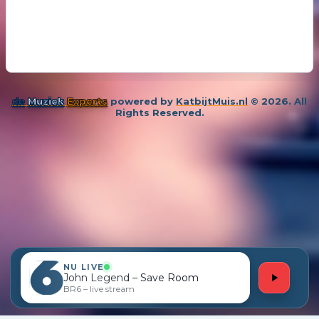
de
Muziek
Experts
powered by
KatbijtMuis.nl
© 2026. All
Rights Reserved.
NU LIVE
John Legend – Save Room
BR6 – live stream