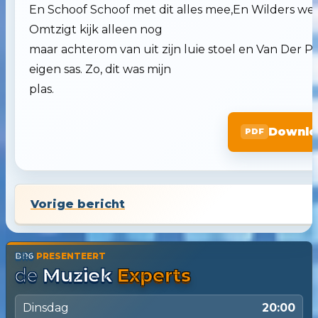
En Schoof Schoof met dit alles mee,En Wilders wer
Omtzigt kijk alleen nog
maar achterom van uit zijn luie stoel en Van Der Pla
eigen sas. Zo, dit was mijn
plas.
Downloa
Vorige bericht
BR6
PRESENTEERT
de
Muziek
Experts
Dinsdag
20:00