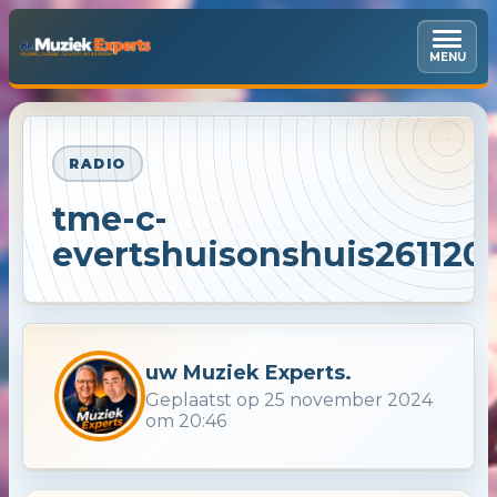
MENU
RADIO
tme-c-
evertshuisonshuis261120
uw Muziek Experts.
Geplaatst op 25 november 2024
om 20:46