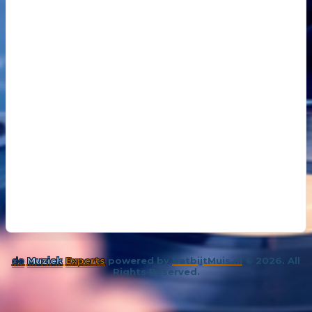
18
14 oktober 202
De kunst van even niks
19
26 november 
Samenleving overspoeld met aparte bubbels
de
Muziek
Experts
powered by
KatbijtMuis.nl
© 2026. All
Rights Reserved.