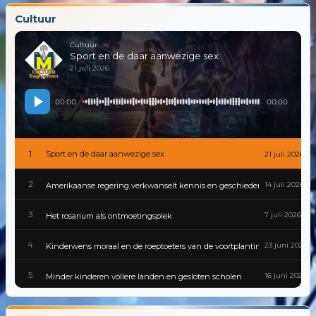
Cultuur
Cultuur
Sport en de daar aanwezige sex
21 juli 2026
00:00
00:00
1
Sport en de daar aanwezige sex
21 juli 2026
2
14 juli 2026
Amerikaanse regering verkwanselt kennis en geschiedenis
3
7 juli 2026
Het rosarium als ontmoetingsplek
4
23 juni 2026
Kinderwens moraal en de roeptoeters van de voortplantingspolitiek
5
16 juni 2026
Minder kinderen vollere landen en gesloten scholen
6
9 juni 2026
Gevaarlijke besmettingen zijn van alle tijden