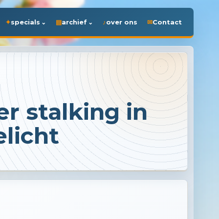
specials
archief
over ons
Contact
r stalking in
licht