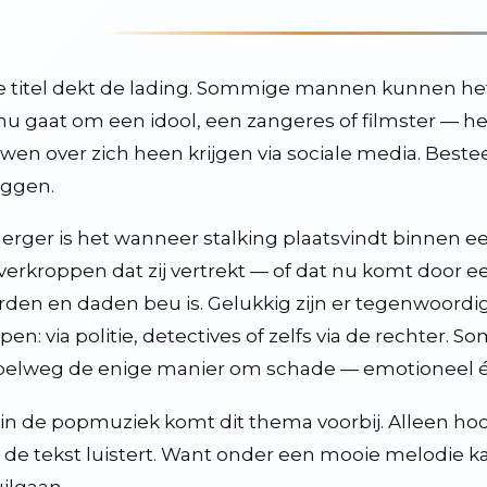
 titel dekt de lading. Sommige mannen kunnen het 
nu gaat om een idool, een zangeres of filmster — het
it
wen over zich heen krijgen via sociale media. Besteed
eggen.
6
erger is het wanneer stalking plaatsvindt binnen een
verkroppen dat zij vertrekt — of dat nu komt door ee
kt
den en daden beu is. Gelukkig zijn er tegenwoord
en blijven, ook en vooral in deze tijd
pen: via politie, detectives of zelfs via de rechter. 
er wel wat van
elweg de enige manier om schade — emotioneel é
sterijen door poetin zijn proefjes. wij moeten eens gaan terugproeven
in de popmuziek komt dit thema voorbij. Alleen hoo
 de tekst luistert. Want onder een mooie melodie
an goederen, zenders en spellen