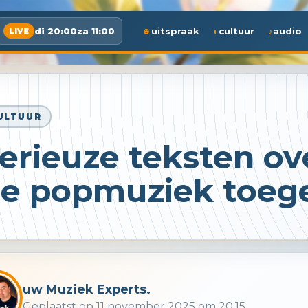
di 20:00
za 11:00
uitspraak
cultuur
audio
LIVE
ULTUUR
erieuze teksten ove
e popmuziek toege
uw Muziek Experts.
Geplaatst op 11 november 2025 om 20:15