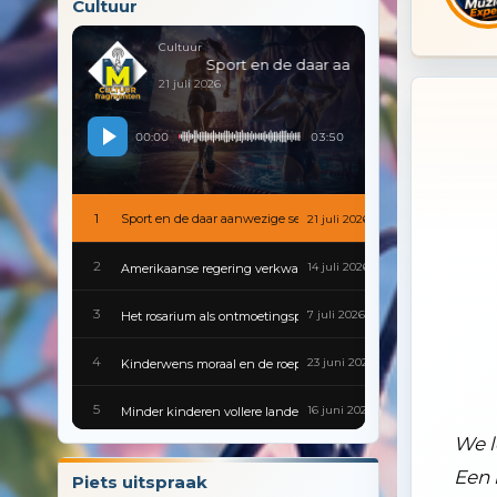
Cultuur
Cultuur
Sport en de daar aanwezige sex
21 juli 2026
00:00
03:50
1
Sport en de daar aanwezige sex
21 juli 2026
2
14 juli 2026
Amerikaanse regering verkwanselt kennis en geschiedenis
3
7 juli 2026
Het rosarium als ontmoetingsplek
4
23 juni 2026
Kinderwens moraal en de roeptoeters van de voortplantingspoli
5
16 juni 2026
Minder kinderen vollere landen en gesloten scholen
We l
6
9 juni 2026
Gevaarlijke besmettingen zijn van alle tijden
Een 
Piets uitspraak