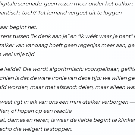
igitale serenade: geen rozen meer onder het balkon
ntisch, toch? Tot iemand vergeet uit te loggen.
aar begint het.
rens tussen “ik denk aan je” en “ik wéét waar je bent” 
talker van vandaag hoeft geen regenjas meer aan, ge
 veel vrije tijd.
e liefde? Die wordt algoritmisch: voorspelbaar, gefil
chien is dat de ware ironie van deze tijd: we willen 
mes, andere media en praatprogramma's
efd worden, maar met afstand; delen, maar alleen wat
iek
teeds modernere vormen van beelden
weet ligt in elk van ons een mini-stalker verborgen —
ders zijn
llen, of hopen op een reactie.
at, dames en heren, is waar de liefde begint te klinke
perige ontwikkeling
echo die weigert te stoppen.