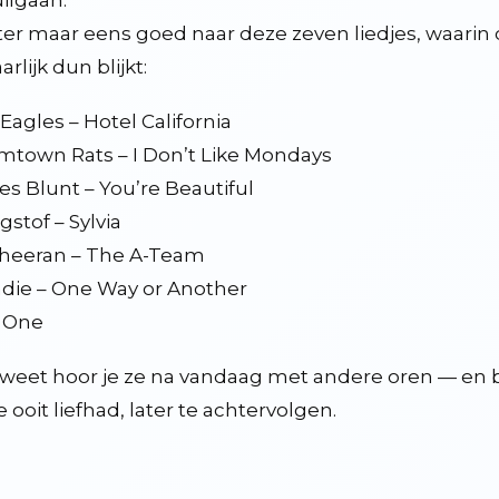
ilgaan.
ter maar eens goed naar deze zeven liedjes, waarin 
rlijk dun blijkt:
Eagles – Hotel California
town Rats – I Don’t Like Mondays
s Blunt – You’re Beautiful
gstof – Sylvia
heeran – The A-Team
die – One Way or Another
 One
weet hoor je ze na vandaag met andere oren — en 
je ooit liefhad, later te achtervolgen.