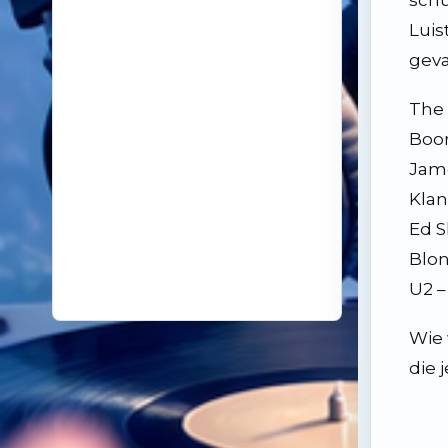
schu
18
14 oktober 2025
De kunst van even niks
Luis
19
26 november 2024
gevaa
Samenleving overspoeld met aparte bubbels
The 
Boom
Jame
Klan
Ed S
Blon
U2 –
Wie 
die 